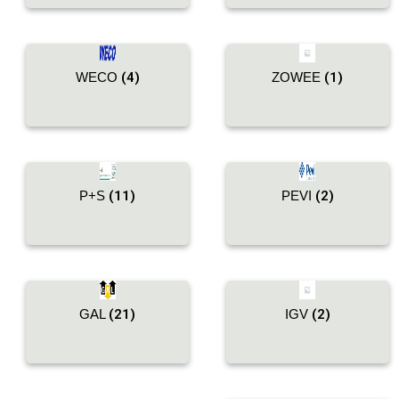
WECO
(4)
ZOWEE
(1)
P+S
(11)
PEVI
(2)
GAL
(21)
IGV
(2)