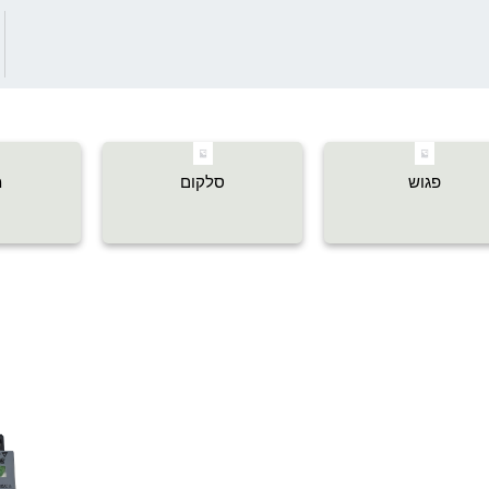
פגוש
סלקום
מ